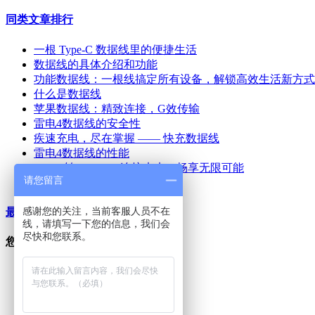
同类文章排行
一根 Type-C 数据线里的便捷生活
数据线的具体介绍和功能
功能数据线：一根线搞定所有设备，解锁高效生活新方式
什么是数据线
苹果数据线：精致连接，G效传输
雷电4数据线的安全性
疾速充电，尽在掌握 —— 快充数据线
雷电4数据线的性能
HDMI转Type-C：连接未来，畅享无限可能
请您留言
什么是雷电3数据线？
感谢您的关注，当前客服人员不在
最新资讯文章
线，请填写一下您的信息，我们会
尽快和您联系。
您的浏览历史