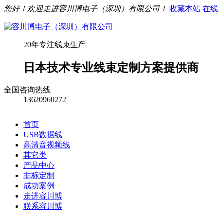
您好！欢迎走进容川博电子（深圳）有限公司！
收藏本站
在线
20年专注线束生产
日本技术专业线束定制方案提供商
全国咨询热线
13620960272
首页
USB数据线
高清音视频线
其它类
产品中心
非标定制
成功案例
走进容川博
联系容川博