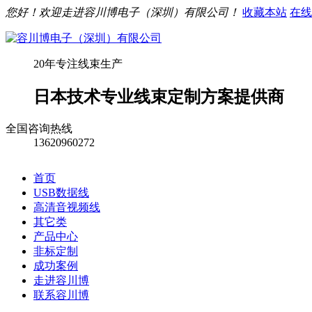
您好！欢迎走进容川博电子（深圳）有限公司！
收藏本站
在线
20年专注线束生产
日本技术专业线束定制方案提供商
全国咨询热线
13620960272
首页
USB数据线
高清音视频线
其它类
产品中心
非标定制
成功案例
走进容川博
联系容川博