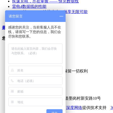
疾速充电，尽在掌握 —— 快充数据线
雷电4数据线的性能
HDMI转Type-C：连接未来，畅享无限可能
请您留言
什么是雷电3数据线？
感谢您的关注，当前客服人员不在
最新资讯文章
线，请填写一下您的信息，我们会
尽快和您联系。
您的浏览历史
版权所有@2015-2020 容川博 保留一切权利
免费服务热线：13620960272
E-mail:marketing@richupon.com
地址：广东深圳宝安区沙井街道壆岗村新安路10号
备案号:粤ICP备15097434号-1
深度网络
提供技术支持