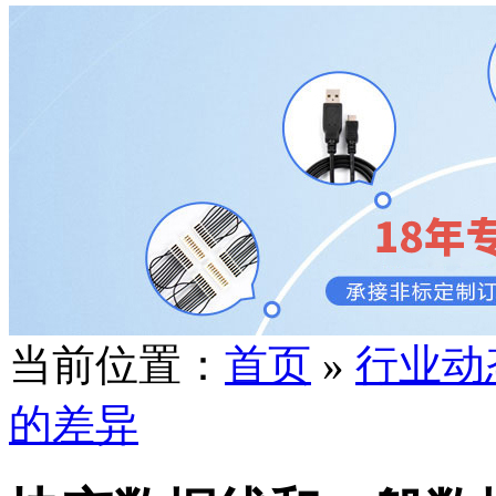
当前位置：
首页
»
行业动
的差异