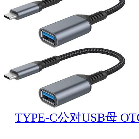
TYPE-C公对USB母 O