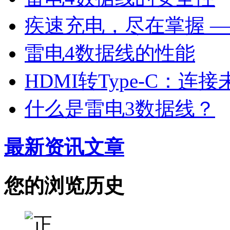
疾速充电，尽在掌握 —
雷电4数据线的性能
HDMI转Type-C：
什么是雷电3数据线？
最新资讯文章
您的浏览历史