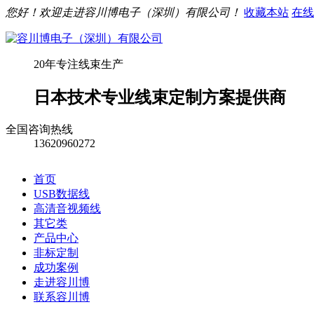
您好！欢迎走进容川博电子（深圳）有限公司！
收藏本站
在线
20年专注线束生产
日本技术专业线束定制方案提供商
全国咨询热线
13620960272
首页
USB数据线
高清音视频线
其它类
产品中心
非标定制
成功案例
走进容川博
联系容川博