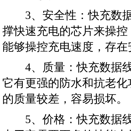
3、安全性：快充数据
撑快速充电的芯片来操控
能够操控充电速度，存在
4、质量：快充数据线
它有更强的防水和抗老化
的质量较差，容易损坏。
5、价格：快充数据线