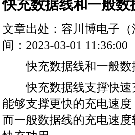
快充数据线和一般数
文章出处：容川博电子（
间：2023-03-01 11:36:00
快充数据线和一般数
快充数据线支撑快速充
能够支撑更快的充电速度
而一般数据线的充电速度