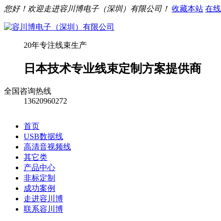
您好！欢迎走进容川博电子（深圳）有限公司！
收藏本站
在线
20年专注线束生产
日本技术专业线束定制方案提供商
全国咨询热线
13620960272
首页
USB数据线
高清音视频线
其它类
产品中心
非标定制
成功案例
走进容川博
联系容川博