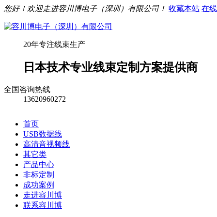
您好！欢迎走进容川博电子（深圳）有限公司！
收藏本站
在线
20年专注线束生产
日本技术专业线束定制方案提供商
全国咨询热线
13620960272
首页
USB数据线
高清音视频线
其它类
产品中心
非标定制
成功案例
走进容川博
联系容川博