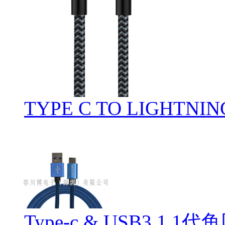
TYPE C TO LIGHTNIN
Type-c & USB3.1