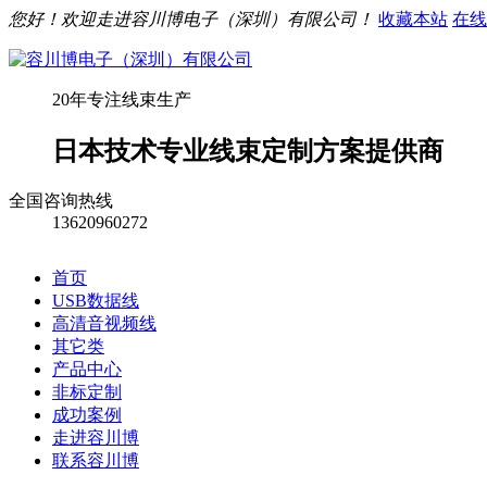
您好！欢迎走进容川博电子（深圳）有限公司！
收藏本站
在线
20年专注线束生产
日本技术专业线束定制方案提供商
全国咨询热线
13620960272
首页
USB数据线
高清音视频线
其它类
产品中心
非标定制
成功案例
走进容川博
联系容川博