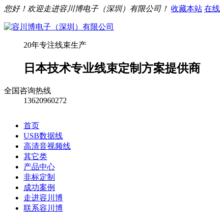
您好！欢迎走进容川博电子（深圳）有限公司！
收藏本站
在线
20年专注线束生产
日本技术专业线束定制方案提供商
全国咨询热线
13620960272
首页
USB数据线
高清音视频线
其它类
产品中心
非标定制
成功案例
走进容川博
联系容川博