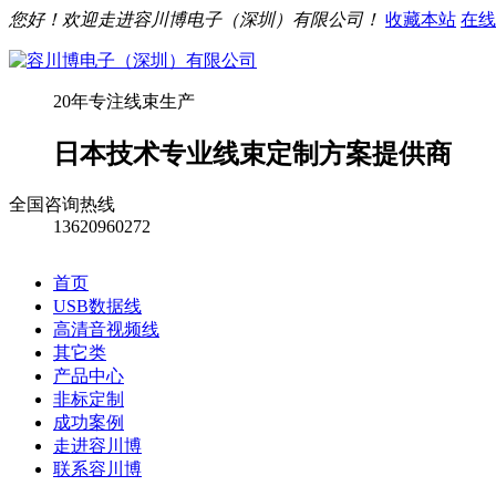
您好！欢迎走进容川博电子（深圳）有限公司！
收藏本站
在线
20年专注线束生产
日本技术专业线束定制方案提供商
全国咨询热线
13620960272
首页
USB数据线
高清音视频线
其它类
产品中心
非标定制
成功案例
走进容川博
联系容川博