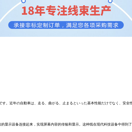
です。近年の自動車は、走る、曲がる、止まるといった基本性能だけでなく、安全
HDMI接口的显示设备连接起来，实现屏幕内容的传输和显示。这种线在现代科技设备中得