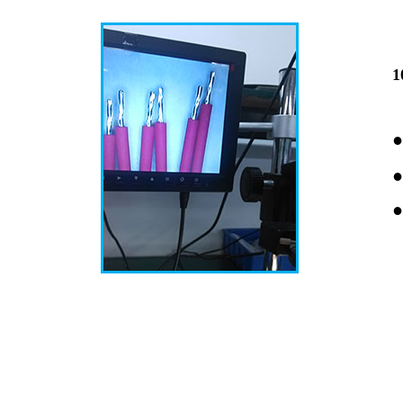
●
●
●