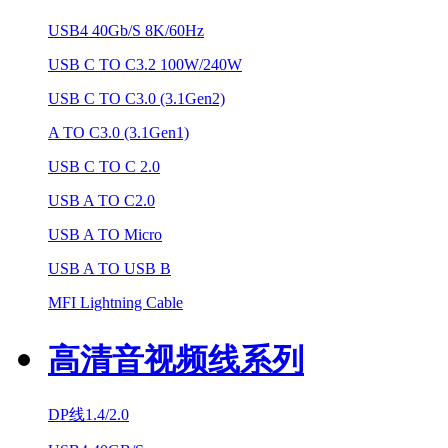
USB4 40Gb/S 8K/60Hz
USB C TO C3.2 100W/240W
USB C TO C3.0 (3.1Gen2)
A TO C3.0 (3.1Gen1)
USB C TO C 2.0
USB A TO C2.0
USB A TO Micro
USB A TO USB B
MFI Lightning Cable
高清音视频线系列
DP线1.4/2.0