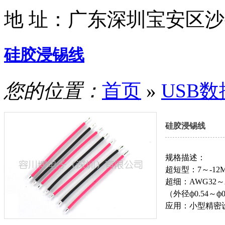
地 址：
广东深圳宝安区沙
硅胶浸锡线
您的位置：
首页
»
USB
硅胶浸锡线
规格描述：
超短型：7～-12
超细：AWG32～
（外径ф0.54～
应用：小型精密